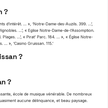
n ?
s d’intérêt. … », ‘Notre-Dame-des-Auzils. 399. …’,
Vignobles. …’, « Eglise Notre-Dame-de-l’Assomption.
 Plages. …’, « Pirat’ Parc. 184. … », « Église Notre-
. … », ‘Casino Gruissan. 115.’
uissan ?
an ?
téressante, école de musique vénérable. De nombreux
. Quasiment aucune délinquance, et beau paysage.