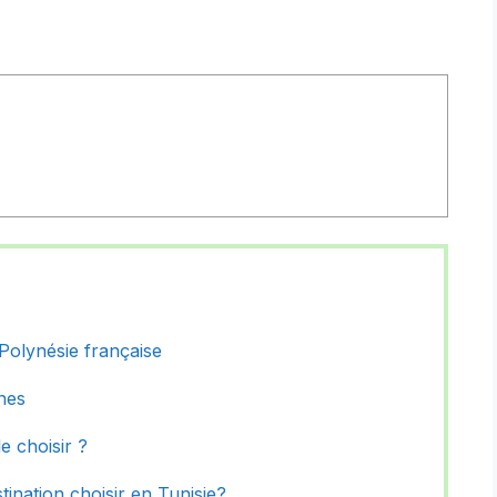
n Polynésie française
ones
le choisir ?
ination choisir en Tunisie?