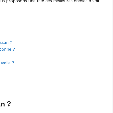
ous proposons une liste des meilleures choses à voir
issan ?
rbonne ?
?
uvelle ?
an ?