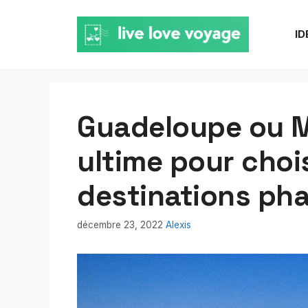
Aller
au
ID
contenu
Guadeloupe ou M
ultime pour chois
destinations ph
décembre 23, 2022
Alexis