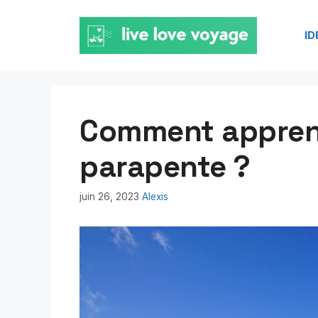
Aller
au
ID
contenu
Comment apprend
parapente ?
juin 26, 2023
Alexis