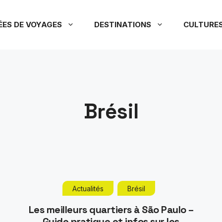
ÉES DE VOYAGES
DESTINATIONS
CULTURE
Brésil
Actualités
Brésil
Les meilleurs quartiers à São Paulo –
Guide pratique et infos sur les