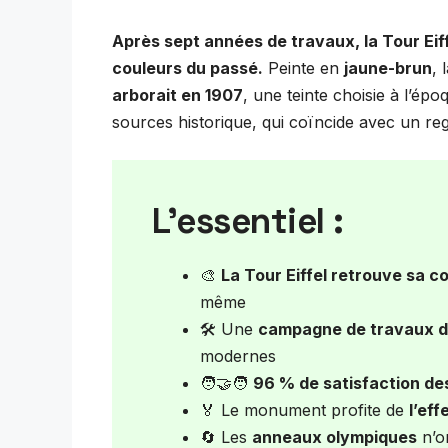
Après sept années de travaux, la Tour Eif
couleurs du passé.
Peinte en
jaune-brun
, 
arborait en 1907
, une teinte choisie à l’ép
sources historique, qui coïncide avec un re
L’essentiel :
🎨
La Tour Eiffel retrouve sa c
même
🛠️ Une
campagne de travaux d
modernes
🧑‍🤝‍🧑
96 % de satisfaction de
🏅 Le monument profite de
l’eff
🔄 Les
anneaux olympiques
n’on