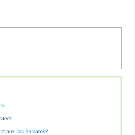
le
siter?
t aux îles Baléares?