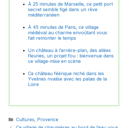
À 25 minutes de Marseille, ce petit port
secret semble figé dans un rêve
méditerranéen
À 45 minutes de Paris, ce village
médiéval au charme envoûtant vous
fait remonter le temps
Un château à l’arrière-plan, des allées
fleuries, un projet fou : bienvenue dans
ce village-mise en scène
Ce château féérique niché dans les
Yvelines rivalise avec les palais de la
Loire
Catégories
Cultures
,
Provence
Ce village de chaumières au bord de l’eau vous